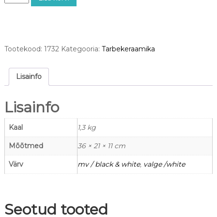
r
1
7
3
2
Tootekood:
1732
Kategooria:
Tarbekeraamika
J
a
n
Lisainfo
e
p
Lisainfo
a
a
t
Kaal
1,3 kg
2
Mõõtmed
36 × 21 × 11 cm
L
k
Värv
mv / black & white
,
valge /white
o
g
u
s
Seotud tooted