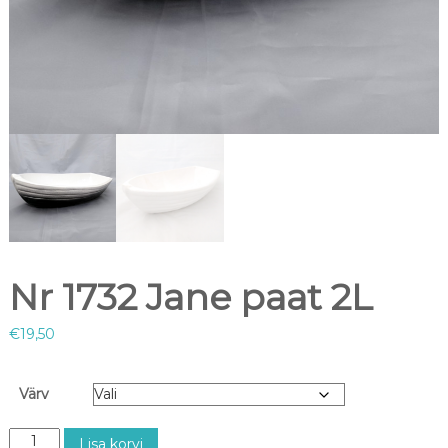
Nr 1732 Jane paat 2L
€
19,50
Värv
N
Lisa korvi