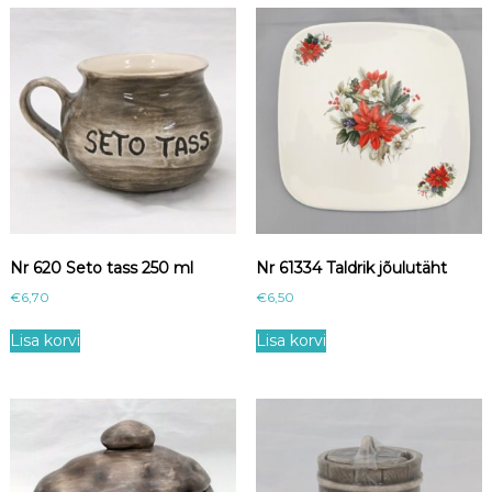
Nr 620 Seto tass 250 ml
Nr 61334 Taldrik jõulutäht
€
6,70
€
6,50
Lisa korvi
Lisa korvi