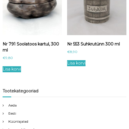
Nr 791 Soolatoos kartul, 300
Nr 553 Suhkrutünn 300 ml
ml
€
8,90
€
9,80
Lisa korvi
Lisa korvi
Tootekategooriad
Aeda
Eesti
Küünlajalad