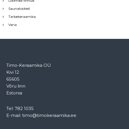
Loomad-linnud
Saunatooted
Tarbekeraamika
Varia
Timo-Keraamika OÜ
Kivi 12
65605
Võru linn
Estonia
Tel: 782 1035
E-mail: timo@timokeraamika.ee