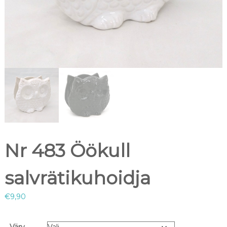
Nr 483 Öökull
salvrätikuhoidja
€
9,90
Värv