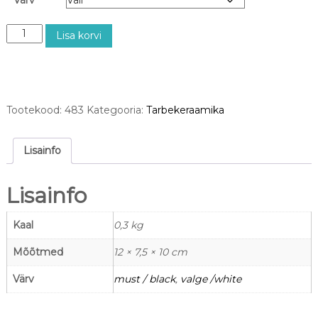
N
Lisa korvi
r
4
8
3
Ö
Tootekood:
483
Kategooria:
Tarbekeraamika
ö
k
u
Lisainfo
l
l
Lisainfo
s
a
l
Kaal
0,3 kg
v
Mõõtmed
12 × 7,5 × 10 cm
r
ä
Värv
must / black
,
valge /white
t
i
k