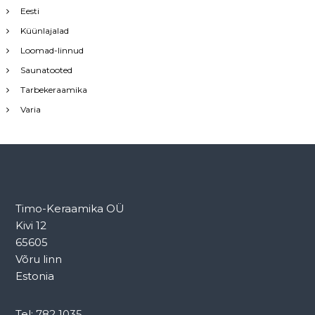
u
Eesti
c
Küünlajalad
t
Loomad-linnud
h
a
Saunatooted
s
Tarbekeraamika
m
Varia
u
l
t
i
p
l
e
Timo-Keraamika OÜ
v
Kivi 12
a
65605
r
Võru linn
i
Estonia
a
n
t
Tel: 782 1035