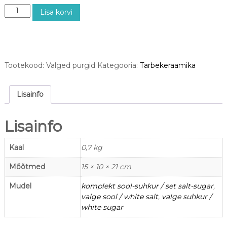
V
Lisa korvi
a
l
g
e
d
Tootekood:
Valged purgid
Kategooria:
Tarbekeraamika
p
u
r
Lisainfo
g
i
Lisainfo
d
1
L
Kaal
0,7 kg
k
Mõõtmed
15 × 10 × 21 cm
o
g
Mudel
komplekt sool-suhkur / set salt-sugar
,
u
valge sool / white salt
,
valge suhkur /
s
white sugar