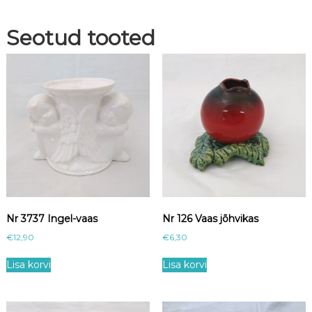
Seotud tooted
Nr 3737 Ingel-vaas
Nr 126 Vaas jõhvikas
€
12,90
€
6,30
Lisa korvi
Lisa korvi