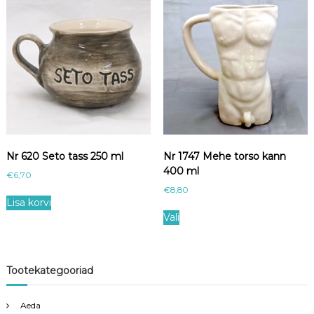
Nr 620 Seto tass 250 ml
Nr 1747 Mehe torso kann
400 ml
€
6,70
€
8,80
Lisa korvi
T
Vali
h
i
s
p
Tootekategooriad
r
o
Aeda
d