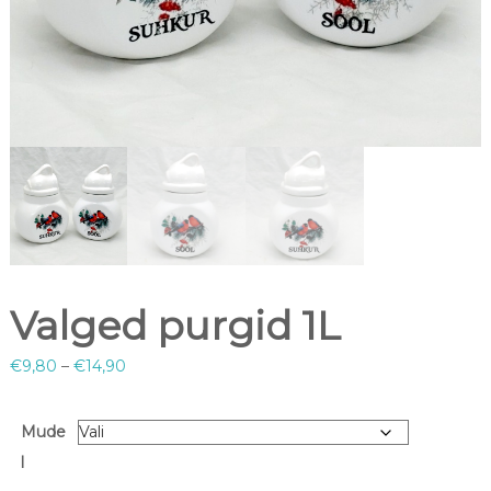
Valged purgid 1L
€
9,80
–
€
14,90
Mude
l