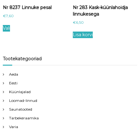
u
Nr 8237 Linnuke pesal
Nr 283 Kask-küünlahoidja
l
linnukesega
€
7,60
t
€
6,50
T
i
Vali
h
p
Lisa korvi
i
l
s
e
p
v
r
a
Tootekategooriad
o
r
d
i
Aeda
u
a
c
n
Eesti
t
t
Küünlajalad
h
s
Loomad-linnud
a
.
s
T
Saunatooted
m
h
Tarbekeraamika
u
e
Varia
l
o
t
p