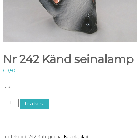
Nr 242 Känd seinalamp
€
9,50
Laos
N
Lisa korvi
r
2
4
2
K
Tootekood:
242
Kategooria:
Küünlajalad