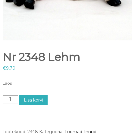
Nr 2348 Lehm
€
9,70
Laos
N
Lisa korvi
r
2
3
4
8
Tootekood:
2348
Kategooria:
Loomad-linnud