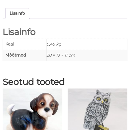
L
e
h
Lisainfo
m
k
Lisainfo
o
g
u
Kaal
0,45 kg
s
Mõõtmed
20 × 13 × 11 cm
Seotud tooted